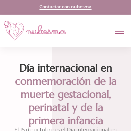
Skip
Contactar con nubesma
to
content
Día internacional en
conmemoración de la
muerte gestacional,
perinatal y de la
primera infancia
El 15 de octubre es el Día internacional en