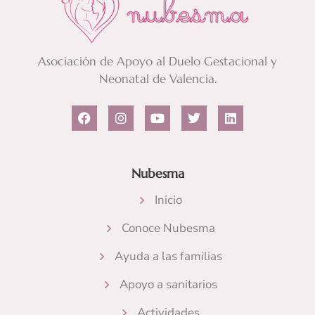
Asociación de Apoyo al Duelo Gestacional y
Neonatal de Valencia.
F
I
Y
T
L
a
n
o
w
i
c
s
u
i
n
e
t
t
t
k
b
a
u
t
e
Nubesma
o
g
b
e
d
o
r
e
r
i
k
a
n
Inicio
m
Conoce Nubesma
Ayuda a las familias
Apoyo a sanitarios
Actividades