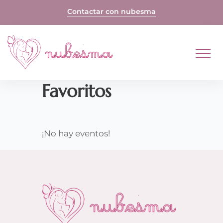
Skip
Contactar con nubesma
to
content
Favoritos
¡No hay eventos!