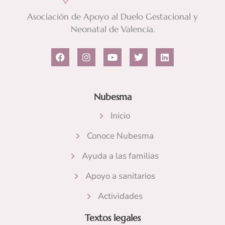
Asociación de Apoyo al Duelo Gestacional y
Neonatal de Valencia.
F
I
Y
T
L
a
n
o
w
i
c
s
u
i
n
e
t
t
t
k
b
a
u
t
e
Nubesma
o
g
b
e
d
o
r
e
r
i
k
a
n
Inicio
m
Conoce Nubesma
Ayuda a las familias
Apoyo a sanitarios
Actividades
Textos legales