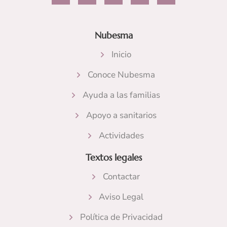
c
s
u
i
n
e
t
t
t
k
b
a
u
t
e
Nubesma
o
g
b
e
d
o
r
e
r
i
k
a
n
Inicio
m
Conoce Nubesma
Ayuda a las familias
Apoyo a sanitarios
Actividades
Textos legales
Contactar
Aviso Legal
Política de Privacidad