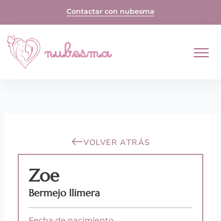
Skip
Contactar con nubesma
to
content
VOLVER ATRÁS
Zoe
Bermejo llimera
Fecha de nacimiento