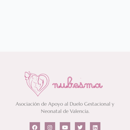
Asociación de Apoyo al Duelo Gestacional y
Neonatal de Valencia.
F
I
Y
T
L
a
n
o
w
i